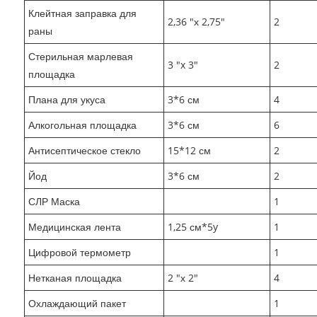
Клейтная заправка для
2,36 "х 2,75"
2
раны
Стерильная марлевая
3 "x 3"
2
площадка
Плана для укуса
3*6 см
4
Алкогольная площадка
3*6 см
6
Антисептическое стекло
15*12 см
2
Йод
3*6 см
2
СЛР Маска
1
Медицинская лента
1,25 см*5y
1
Цифровой термометр
1
Нетканая площадка
2 "х 2"
4
Охлаждающий пакет
1