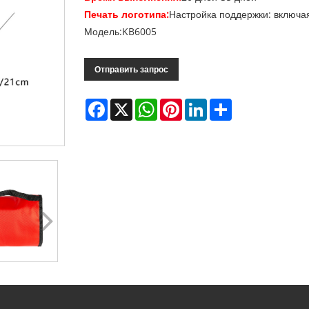
Печать логотипа:
Настройка поддержки: включая
Модель:KB6005
Отправить запрос
Facebook
X
WhatsApp
Pinterest
LinkedIn
Share