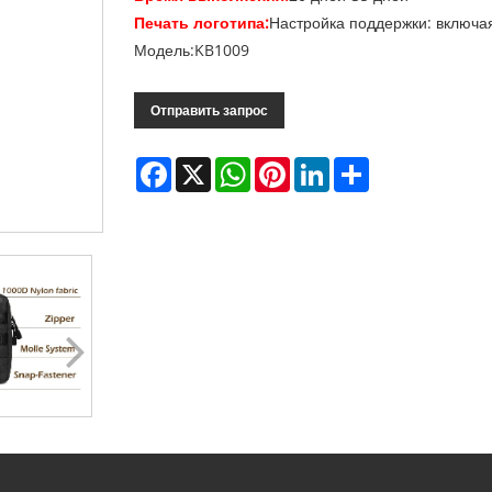
Печать логотипа:
Настройка поддержки: включая
Модель:KB1009
Отправить запрос
Facebook
X
WhatsApp
Pinterest
LinkedIn
Share