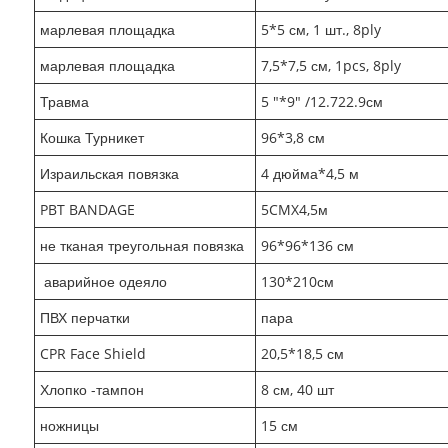
марлевая площадка
5*5 см, 1 шт., 8ply
марлевая площадка
7,5*7,5 см, 1pcs, 8ply
Травма
5 "*9" /12.722.9см
Кошка Турникет
96*3,8 см
Израильская повязка
4 дюйма*4,5 м
PBT BANDAGE
5CMX4,5м
не тканая треугольная повязка
96*96*136 см
аварийное одеяло
130*210см
ПВХ перчатки
пара
CPR Face Shield
20,5*18,5 см
Хлопко -тампон
8 см, 40 шт
ножницы
15 см