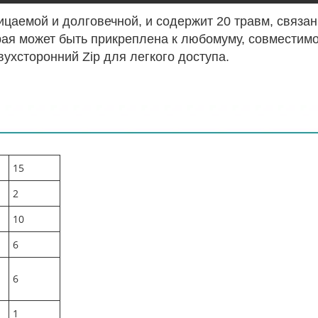
ицаемой и долговечной, и содержит 20 травм, связа
рая может быть прикреплена к любомуму, совместим
ухсторонний Zip для легкого доступа.
15
2
10
6
6
1