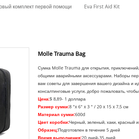
овый комплект первой помощи
Eva First Aid Kit
Molle Trauma Bag
Сумка Molle Trauma для открытия, приключений,
общими аварийными аксессуарами. Наборы перв
вам советы для завершения вашего дизайна и и
консалтинговые услуги, добро пожаловать, чтобы
Цена:
$ 8,89- 1 доллара
Размер сумки:
8 "x 6" x 3 " / 20 x 15 x 7,5 см
Материал сумки:
600d
Цвет коробки:
Черный, зеленый, хаки, красный 
Образец:
Подготовлен в течение 5 дней
Время выполнения:
20 дней-35 дней