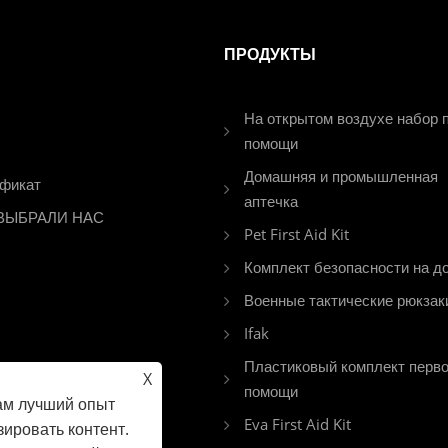
ПРОДУКТЫ
На открытом воздухе набор 
помощи
Домашняя и промышленная
фикат
аптечка
ВЫБРАЛИ НАС
Pet First Aid Kit
Комплект безопасности на д
Военные тактические рюкзак
Ifak
Пластиковый комплект перв
X
помощи
ам лучший опыт
Eva First Aid Kit
ировать контент.