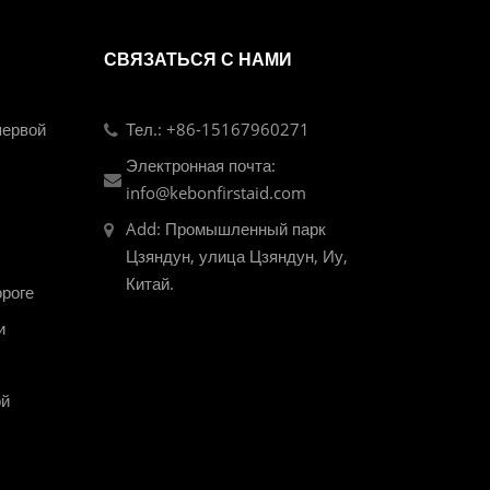
СВЯЗАТЬСЯ С НАМИ
первой
Тел.: +86-15167960271
Электронная почта:
info@kebonfirstaid.com
Add: Промышленный парк
Цзяндун, улица Цзяндун, Иу,
Китай.
ороге
и
ой